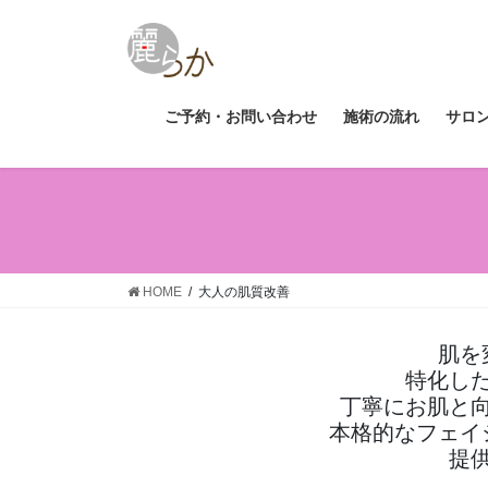
コ
ナ
ン
ビ
テ
ゲ
ン
ー
ツ
シ
ご予約・お問い合わせ
施術の流れ
サロ
へ
ョ
ス
ン
キ
に
ッ
移
プ
動
HOME
大人の肌質改善
肌を
特化し
丁寧にお肌と
本格的なフェイ
提