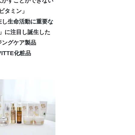
欠かすことができない
ビタミン」
在し生命活動に重要な
」に注目し
誕生した
ジングケア製品
VITTE化粧品