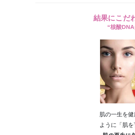
結果にこだ
“核酸DN
肌の一生を健
ように「肌を