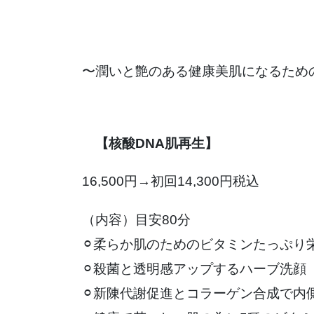
〜潤いと艶のある健康美肌になるため
【核酸DNA肌再生】
16,500円→初回14,300円税込
（内容）目安80分
⚪︎柔らか肌のためのビタミンたっぷり
⚪︎殺菌と透明感アップするハーブ洗顔
⚪︎新陳代謝促進とコラーゲン合成で内