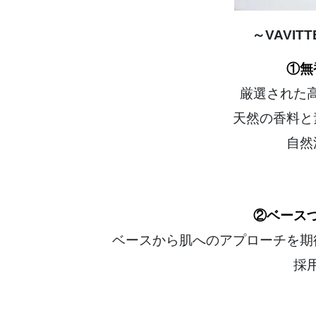
～VAVI
①無
厳選された
天然の香料と
自然
②ベース
ベースから肌へのアプローチを期
採