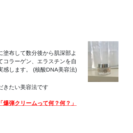
」
に塗布して数分後から肌深部よ
てコラーゲン、エラスチンを自
します。 (核酸DNA美容法)
だきたい美容法です
「爆弾クリームって何？何？」