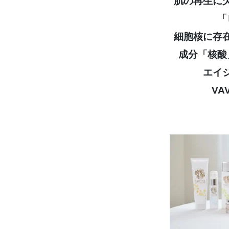
肌の再生に
「
細胞核に存
成分「核酸
エイ
VA